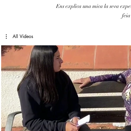
Ens explica una mica la seva exper
feia
All Videos
Reproducir video