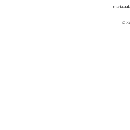
maria.pa
©20