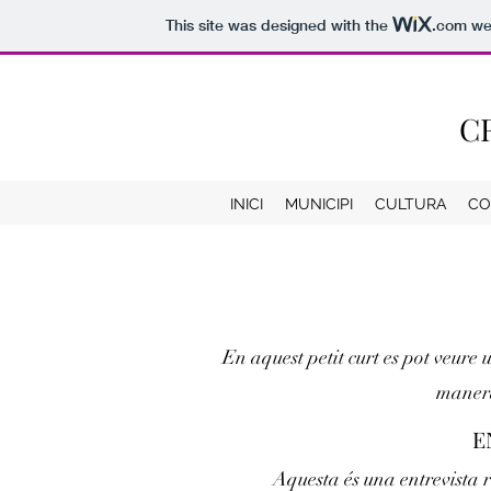
This site was designed with the
.com
web
C
INICI
MUNICIPI
CULTURA
CO
En aquest petit curt es pot veure
manera
E
Aquesta és una entrevista 